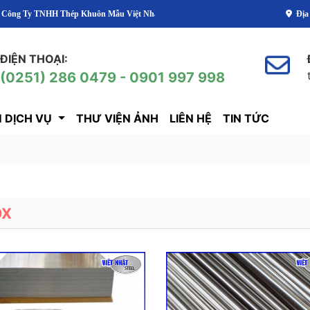
y TNHH Thép Khuôn Mẫu Việt Nhật
Địa
ĐIỆN THOẠI:
(0251) 286 0479 - 0901 997 998
 DỊCH VỤ
THƯ VIỆN ẢNH
LIÊN HỆ
TIN TỨC
OX