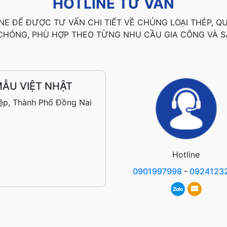
HOTLINE TƯ VẤN
NE ĐỂ ĐƯỢC TƯ VẤN CHI TIẾT VỀ CHỦNG LOẠI THÉP, 
HÓNG, PHÙ HỢP THEO TỪNG NHU CẦU GIA CÔNG VÀ S
ẪU VIỆT NHẬT
ệp, Thành Phố Đồng Nai
Hotline
0901997998
-
0924123