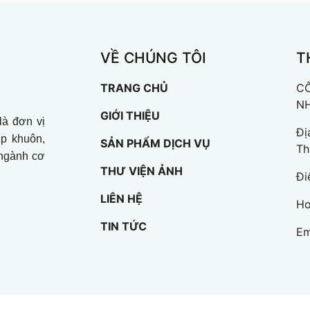
VỀ CHÚNG TÔI
T
TRANG CHỦ
CÔ
N
GIỚI THIỆU
à đơn vị
Đị
ép khuôn,
SẢN PHẨM DỊCH VỤ
Th
 ngành cơ
THƯ VIỆN ẢNH
Đi
LIÊN HỆ
Ho
TIN TỨC
Em