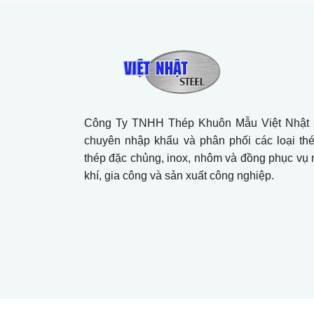
SKD61: Nên Chọn Loại Nào
Cho Khuôn Dập?
Lựa Chọn Vật Liệu Cho Gia
Công CNC: Thép, Nhôm
Hay Inox?
Phân Biệt Inox 201, 304,
316: Loại Nào Tốt Nhất?
Công Ty TNHH Thép Khuôn Mẫu Việt Nhật l
chuyên nhập khẩu và phân phối các loại th
+ Mở nhóm...
thép đặc chủng, inox, nhôm và đồng phục vụ
khí, gia công và sản xuất công nghiệp.