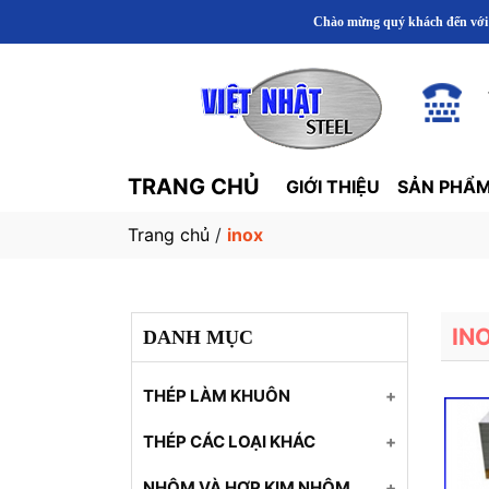
Chào mừng quý khách đến với Công T
TRANG CHỦ
GIỚI THIỆU
SẢN PHẨM
Trang chủ
/
inox
IN
DANH MỤC
THÉP LÀM KHUÔN
Thép SKD61
THÉP CÁC LOẠI KHÁC
Thép S45C
Ống đúc
NHÔM VÀ HỢP KIM NHÔM