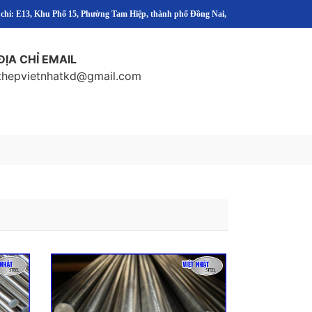
 chỉ: E13, Khu Phố 15, Phường Tam Hiệp, thành phố Đồng Nai,
ĐỊA CHỈ EMAIL
thepvietnhatkd@gmail.com