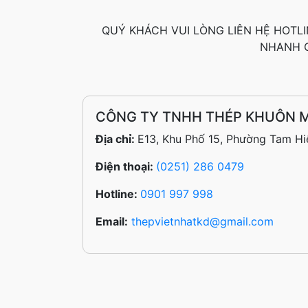
Thép SUJ2 Dùng Trong Ổ Bi
QUÝ KHÁCH VUI LÒNG LIÊN HỆ HOTLI
Có Tính Chất Gì Nổi Bật?
NHANH C
Cách Chọn Thép Làm
Khuôn Phù Hợp Cho Từng
Ngành Sản Xuất
CÔNG TY TNHH THÉP KHUÔN M
Nên Chọn Thép Khuôn Dập
Địa chỉ:
E13, Khu Phố 15, Phường Tam Hi
Nguội Hay Dập Nóng?
Điện thoại:
(0251) 286 0479
Kinh Nghiệm Chọn Thép
Không Gỉ Cho Môi Trường
Hotline:
0901 997 998
Ăn Mòn Cao
Email:
thepvietnhatkd@gmail.com
Khi Nào Nên Dùng Nhôm
A6061 Thay Thế Thép Trong
Gia Công?
So Sánh Thép SKD11 Và