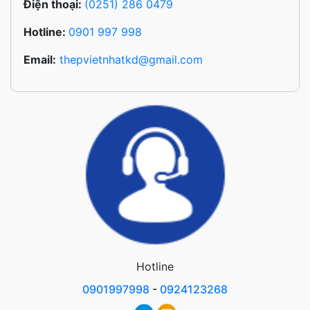
Điện thoại:
(0251) 286 0479
Hotline:
0901 997 998
Email:
thepvietnhatkd@gmail.com
Hotline
0901997998
-
0924123268