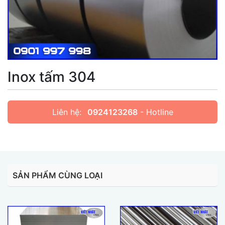
Inox tấm 304
Liên hệ:
0924123268
- Hotline
SẢN PHẨM CÙNG LOẠI