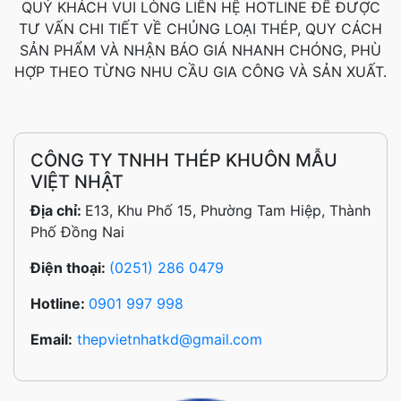
QUÝ KHÁCH VUI LÒNG LIÊN HỆ HOTLINE ĐỂ ĐƯỢC
TƯ VẤN CHI TIẾT VỀ CHỦNG LOẠI THÉP, QUY CÁCH
SẢN PHẨM VÀ NHẬN BÁO GIÁ NHANH CHÓNG, PHÙ
HỢP THEO TỪNG NHU CẦU GIA CÔNG VÀ SẢN XUẤT.
CÔNG TY TNHH THÉP KHUÔN MẪU
VIỆT NHẬT
Địa chỉ:
E13, Khu Phố 15, Phường Tam Hiệp, Thành
Phố Đồng Nai
Điện thoại:
(0251) 286 0479
Hotline:
0901 997 998
Email:
thepvietnhatkd@gmail.com