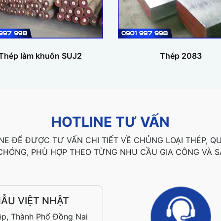
Thép làm khuôn SUJ2
Thép 2083
HOTLINE TƯ VẤN
NE ĐỂ ĐƯỢC TƯ VẤN CHI TIẾT VỀ CHỦNG LOẠI THÉP, 
HÓNG, PHÙ HỢP THEO TỪNG NHU CẦU GIA CÔNG VÀ S
ẪU VIỆT NHẬT
ệp, Thành Phố Đồng Nai