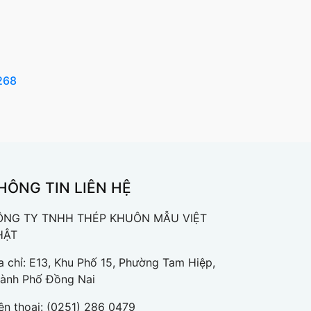
268
HÔNG TIN LIÊN HỆ
ÔNG TY TNHH THÉP KHUÔN MẪU VIỆT
HẬT
a chỉ: E13, Khu Phố 15, Phường Tam Hiệp,
ành Phố Đồng Nai
ện thoại:
(0251) 286 0479