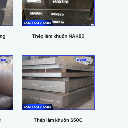
óng
Thép làm khuôn NAK80
C
Thép làm khuôn S50C