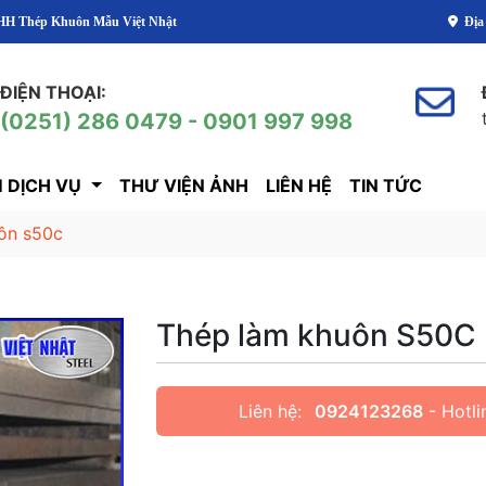
u Việt Nhật
Địa
ĐIỆN THOẠI:
(0251) 286 0479 - 0901 997 998
 DỊCH VỤ
THƯ VIỆN ẢNH
LIÊN HỆ
TIN TỨC
ôn s50c
Thép làm khuôn S50C
Liên hệ:
0924123268
- Hotli