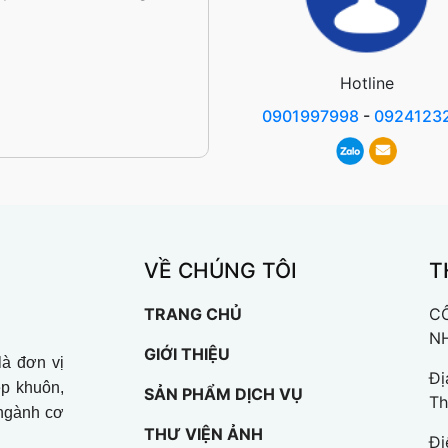
Hotline
0901997998
-
0924123
VỀ CHÚNG TÔI
T
TRANG CHỦ
C
N
GIỚI THIỆU
à đơn vị
Đị
ép khuôn,
SẢN PHẨM DỊCH VỤ
Th
 ngành cơ
THƯ VIỆN ẢNH
Đi