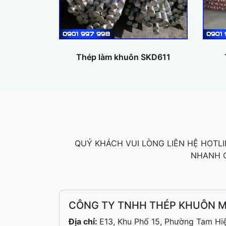
Thép làm khuôn SKD611
QUÝ KHÁCH VUI LÒNG LIÊN HỆ HOTLI
NHANH C
CÔNG TY TNHH THÉP KHUÔN M
Địa chỉ:
E13, Khu Phố 15, Phường Tam Hi