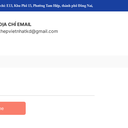
 chỉ: E13, Khu Phố 15, Phường Tam Hiệp, thành phố Đồng Nai,
ĐỊA CHỈ EMAIL
thepvietnhatkd@gmail.com
ne