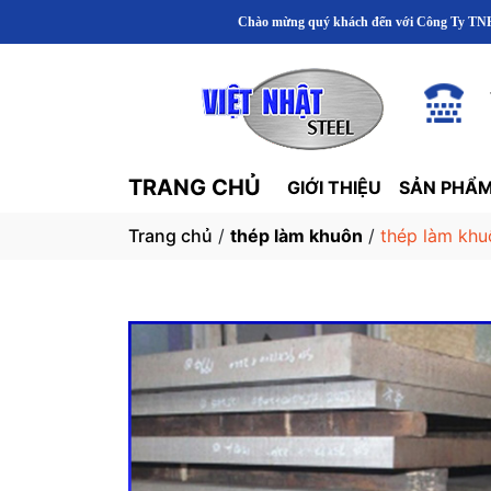
Chào mừng quý khách đến với Công Ty TNHH Thép Khuôn Mẫ
TRANG CHỦ
GIỚI THIỆU
SẢN PHẨM
Trang chủ
/
thép làm khuôn
/
thép làm khu