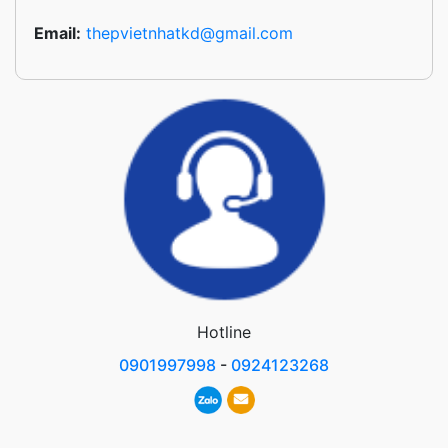
Email:
thepvietnhatkd@gmail.com
Hotline
0901997998
-
0924123268