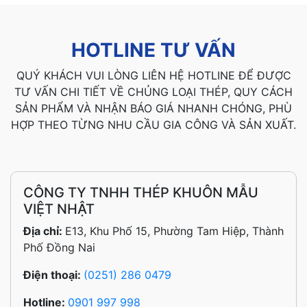
HOTLINE TƯ VẤN
QUÝ KHÁCH VUI LÒNG LIÊN HỆ HOTLINE ĐỂ ĐƯỢC
TƯ VẤN CHI TIẾT VỀ CHỦNG LOẠI THÉP, QUY CÁCH
SẢN PHẨM VÀ NHẬN BÁO GIÁ NHANH CHÓNG, PHÙ
HỢP THEO TỪNG NHU CẦU GIA CÔNG VÀ SẢN XUẤT.
CÔNG TY TNHH THÉP KHUÔN MẪU
VIỆT NHẬT
Địa chỉ:
E13, Khu Phố 15, Phường Tam Hiệp, Thành
Phố Đồng Nai
Điện thoại:
(0251) 286 0479
Hotline:
0901 997 998