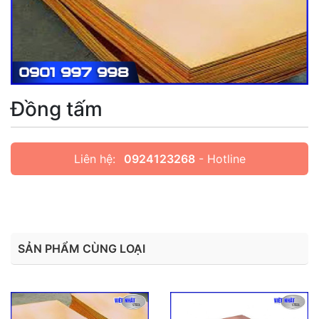
Đồng tấm
Liên hệ:
0924123268
- Hotline
SẢN PHẨM CÙNG LOẠI