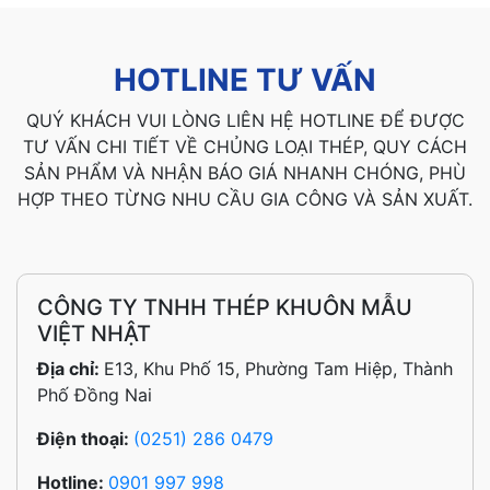
HOTLINE TƯ VẤN
QUÝ KHÁCH VUI LÒNG LIÊN HỆ HOTLINE ĐỂ ĐƯỢC
TƯ VẤN CHI TIẾT VỀ CHỦNG LOẠI THÉP, QUY CÁCH
SẢN PHẨM VÀ NHẬN BÁO GIÁ NHANH CHÓNG, PHÙ
HỢP THEO TỪNG NHU CẦU GIA CÔNG VÀ SẢN XUẤT.
CÔNG TY TNHH THÉP KHUÔN MẪU
VIỆT NHẬT
Địa chỉ:
E13, Khu Phố 15, Phường Tam Hiệp, Thành
Phố Đồng Nai
Điện thoại:
(0251) 286 0479
Hotline:
0901 997 998