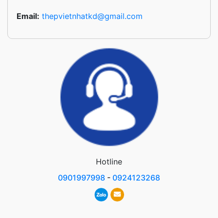
Email:
thepvietnhatkd@gmail.com
Hotline
0901997998
-
0924123268