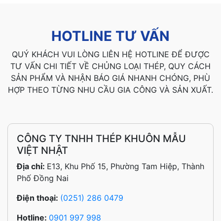
HOTLINE TƯ VẤN
QUÝ KHÁCH VUI LÒNG LIÊN HỆ HOTLINE ĐỂ ĐƯỢC
TƯ VẤN CHI TIẾT VỀ CHỦNG LOẠI THÉP, QUY CÁCH
SẢN PHẨM VÀ NHẬN BÁO GIÁ NHANH CHÓNG, PHÙ
HỢP THEO TỪNG NHU CẦU GIA CÔNG VÀ SẢN XUẤT.
CÔNG TY TNHH THÉP KHUÔN MẪU
VIỆT NHẬT
Địa chỉ:
E13, Khu Phố 15, Phường Tam Hiệp, Thành
Phố Đồng Nai
Điện thoại:
(0251) 286 0479
Hotline:
0901 997 998