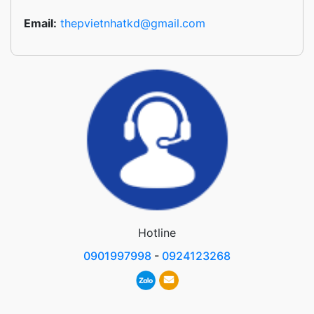
Email:
thepvietnhatkd@gmail.com
Hotline
0901997998
-
0924123268