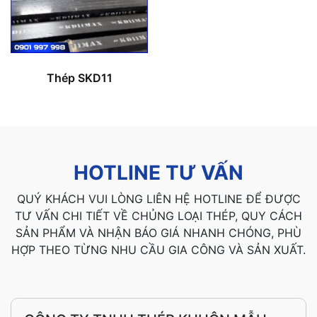
Thép SKD11
HOTLINE TƯ VẤN
QUÝ KHÁCH VUI LÒNG LIÊN HỆ HOTLINE ĐỂ ĐƯỢC
TƯ VẤN CHI TIẾT VỀ CHỦNG LOẠI THÉP, QUY CÁCH
SẢN PHẨM VÀ NHẬN BÁO GIÁ NHANH CHÓNG, PHÙ
HỢP THEO TỪNG NHU CẦU GIA CÔNG VÀ SẢN XUẤT.