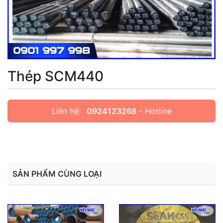
Thép SCM440
Liên hệ:
0924123268
- Hotline
SẢN PHẨM CÙNG LOẠI