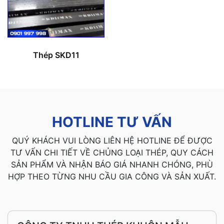
Thép SKD11
HOTLINE TƯ VẤN
QUÝ KHÁCH VUI LÒNG LIÊN HỆ HOTLINE ĐỂ ĐƯỢC
TƯ VẤN CHI TIẾT VỀ CHỦNG LOẠI THÉP, QUY CÁCH
SẢN PHẨM VÀ NHẬN BÁO GIÁ NHANH CHÓNG, PHÙ
HỢP THEO TỪNG NHU CẦU GIA CÔNG VÀ SẢN XUẤT.