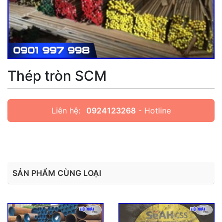
Thép tròn SCM
Liên hệ:
0924123268
- Hotline
SẢN PHẨM CÙNG LOẠI