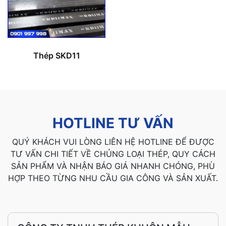
Thép SKD11
HOTLINE TƯ VẤN
QUÝ KHÁCH VUI LÒNG LIÊN HỆ HOTLINE ĐỂ ĐƯỢC
TƯ VẤN CHI TIẾT VỀ CHỦNG LOẠI THÉP, QUY CÁCH
SẢN PHẨM VÀ NHẬN BÁO GIÁ NHANH CHÓNG, PHÙ
HỢP THEO TỪNG NHU CẦU GIA CÔNG VÀ SẢN XUẤT.