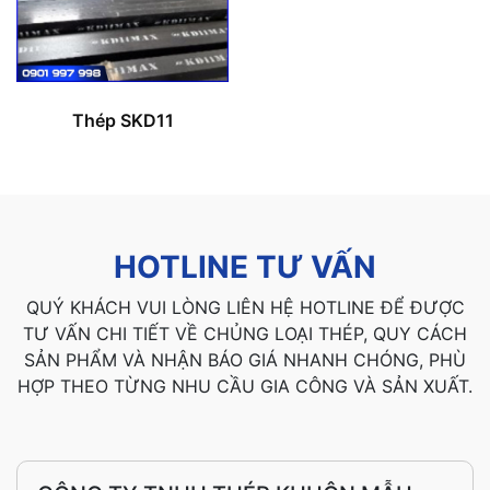
Thép SKD11
HOTLINE TƯ VẤN
QUÝ KHÁCH VUI LÒNG LIÊN HỆ HOTLINE ĐỂ ĐƯỢC
TƯ VẤN CHI TIẾT VỀ CHỦNG LOẠI THÉP, QUY CÁCH
SẢN PHẨM VÀ NHẬN BÁO GIÁ NHANH CHÓNG, PHÙ
HỢP THEO TỪNG NHU CẦU GIA CÔNG VÀ SẢN XUẤT.