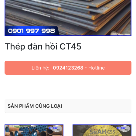
Thép đàn hồi CT45
Liên hệ:
0924123268
- Hotline
SẢN PHẨM CÙNG LOẠI