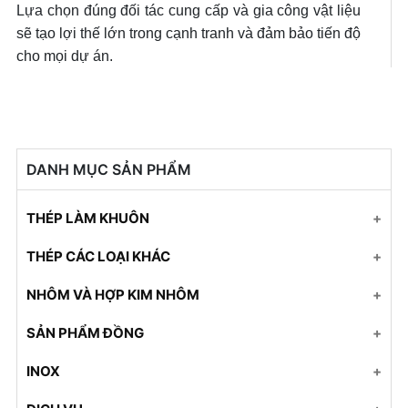
Lựa chọn đúng đối tác cung cấp và gia công vật liệu
sẽ tạo lợi thế lớn trong cạnh tranh và đảm bảo tiến độ
cho mọi dự án.
DANH MỤC SẢN PHẨM
THÉP LÀM KHUÔN
Thép SKD61
THÉP CÁC LOẠI KHÁC
Thép S45C
Ống đúc
NHÔM VÀ HỢP KIM NHÔM
Thép 2316
Thép SKD11
Nhôm A1050
SẢN PHẨM ĐỒNG
Thép NAK80
Thép SKD61
Nhôm A5052
Đồng tấm
INOX
Thép P20
Thép SKH55
Nhôm A7075
Đồng tấm
Inox 201