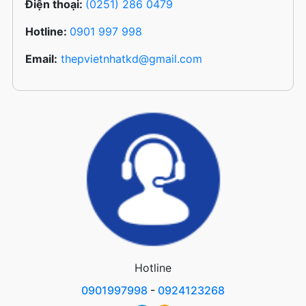
Điện thoại:
(0251) 286 0479
Hotline:
0901 997 998
Email:
thepvietnhatkd@gmail.com
Hotline
0901997998
-
0924123268