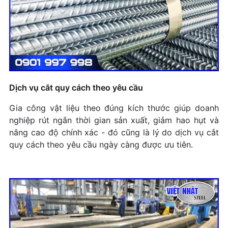
So Sánh Thép SKD11 Và SKD61: Nên Chọn Loại
Nào Cho Khuôn Dập?
Lựa Chọn Vật Liệu Cho Gia Công CNC: Thép,
Nhôm Hay Inox?
Phân Biệt Inox 201, 304, 316: Loại Nào Tốt Nhất?
Dịch vụ cắt quy cách theo yêu cầu
+ Mở nhóm...
Gia công vật liệu theo đúng kích thước giúp doanh
nghiệp rút ngắn thời gian sản xuất, giảm hao hụt và
nâng cao độ chính xác - đó cũng là lý do dịch vụ cắt
quy cách theo yêu cầu ngày càng được ưu tiên.