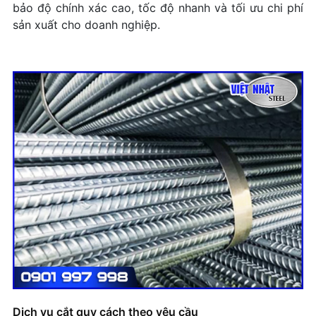
bảo độ chính xác cao, tốc độ nhanh và tối ưu chi phí
Cách Chọn Thép Làm Khuôn Phù Hợp Cho Từng
sản xuất cho doanh nghiệp.
Ngành Sản Xuất
Nên Chọn Thép Khuôn Dập Nguội Hay Dập
Nóng?
Kinh Nghiệm Chọn Thép Không Gỉ Cho Môi
Trường Ăn Mòn Cao
Khi Nào Nên Dùng Nhôm A6061 Thay Thế Thép
Trong Gia Công?
So Sánh Thép SKD11 Và SKD61: Nên Chọn Loại
Nào Cho Khuôn Dập?
Lựa Chọn Vật Liệu Cho Gia Công CNC: Thép,
Nhôm Hay Inox?
Phân Biệt Inox 201, 304, 316: Loại Nào Tốt Nhất?
Dịch vụ cắt quy cách theo yêu cầu