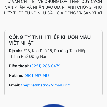
TƯ VẤN CHI TIẾT VỀ CHỦNG LOẠI THÉP, QUY CÁCH
SẢN PHẨM VÀ NHẬN BÁO GIÁ NHANH CHÓNG, PHÙ
HỢP THEO TỪNG NHU CẦU GIA CÔNG VÀ SẢN XUẤT.
CÔNG TY TNHH THÉP KHUÔN MẪU
VIỆT NHẬT
Địa chỉ:
E13, Khu Phố 15, Phường Tam Hiệp,
Thành Phố Đồng Nai
Điện thoại:
(0251) 286 0479
Hotline:
0901 997 998
Email:
thepvietnhatkd@gmail.com