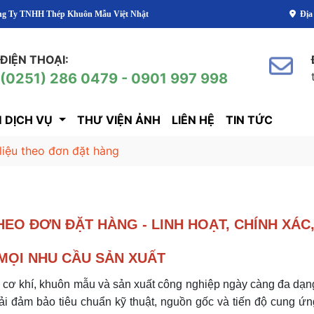
H Thép Khuôn Mẫu Việt Nhật
Địa
ĐIỆN THOẠI:
(0251) 286 0479 - 0901 997 998
 DỊCH VỤ
THƯ VIỆN ẢNH
LIÊN HỆ
TIN TỨC
liệu theo đơn đặt hàng
HEO ĐƠN ĐẶT HÀNG - LINH HOẠT, CHÍNH XÁC
MỌI NHU CẦU SẢN XUẤT
h cơ khí, khuôn mẫu và sản xuất công nghiệp ngày càng đa dạn
ải đảm bảo tiêu chuẩn kỹ thuật, nguồn gốc và tiến độ cung ứn