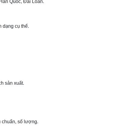
 Hàn Quốc, Đài Loan.
h dạng cụ thể.
h sản xuất.
u chuẩn, số lượng.