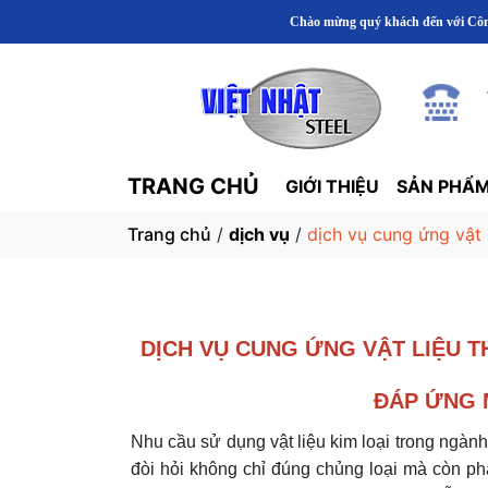
Chào mừng quý khách đến với Công Ty TNH
TRANG CHỦ
GIỚI THIỆU
SẢN PHẨM
Trang chủ
/
dịch vụ
/
dịch vụ cung ứng vật 
DỊCH VỤ CUNG ỨNG VẬT LIỆU T
ĐÁP ỨNG 
Nhu cầu sử dụng vật liệu kim loại trong ngàn
đòi hỏi không chỉ đúng chủng loại mà còn ph