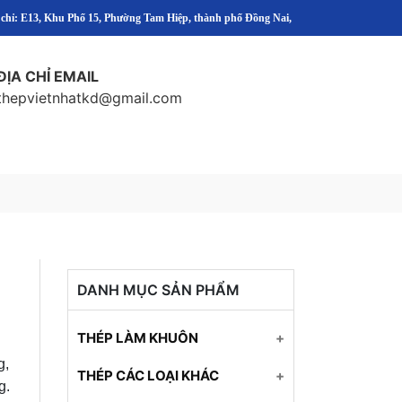
 chỉ: E13, Khu Phố 15, Phường Tam Hiệp, thành phố Đồng Nai,
ĐỊA CHỈ EMAIL
thepvietnhatkd@gmail.com
,
DANH MỤC SẢN PHẨM
THÉP LÀM KHUÔN
g,
Thép SKD61
THÉP CÁC LOẠI KHÁC
g.